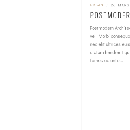
URBAN
|
26 MARS
POSTMODER
Postmodern Architec
vel. Morbi consequat
nec elit ultrices eu
dictum hendrerit qu
fames ac ante...