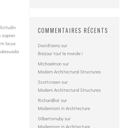
icitudin
COMMENTAIRES RÉCENTS
s sapien
sim lacus
Davidtanny
sur
 malesuada
Bonjour tout le monde !
Michaelmon
sur
Modern Architectural Structures
Scottcrawn
sur
Modern Architectural Structures
RichardBat
sur
Modernism in Architecture
Gilbertsmuby
sur
Modernism in Architecture